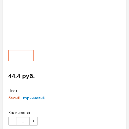
44.4 руб.
Цвет
белый
коричневый
Количество
−
+