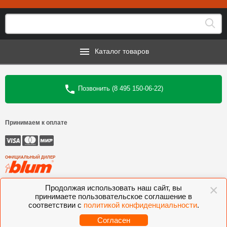
Каталог товаров
Позвонить (8 495 150-06-22)
Принимаем к оплате
ОФИЦИАЛЬНЫЙ ДИЛЕР
×
©
Интеркомплект
, 2006—2026
Продолжая использовать наш сайт, вы
принимаете пользовательское соглашение в
Комлектующие для мебели BLUM, FGV, VIBO, KESSEBOHMER, VOLPATO,
соответствии с
политикой конфиденциальности
.
VITRA
Согласен
Разработано студией
Sitecentriclab