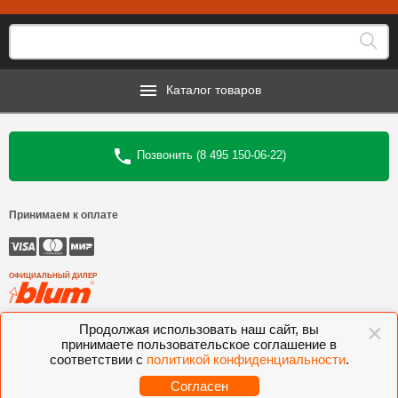
Каталог товаров
Позвонить (8 495 150-06-22)
Принимаем к оплате
ОФИЦИАЛЬНЫЙ ДИЛЕР
×
©
Интеркомплект
, 2006—2026
Продолжая использовать наш сайт, вы
принимаете пользовательское соглашение в
Комлектующие для мебели BLUM, FGV, VIBO, KESSEBOHMER, VOLPATO,
соответствии с
политикой конфиденциальности
.
VITRA
Согласен
Разработано студией
Sitecentriclab