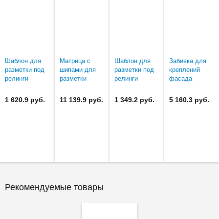
Шаблон для
Матрица с
Шаблон для
Забивка для
разметки под
шипами для
разметки под
креплений
релинги
разметки
релинги
фасада
TANDEMBOX
фасада
METABOX
METABOX
METABOX N
ZSF.1800
1 620.9 руб.
11 139.9 руб.
1 349.2 руб.
5 160.3 руб.
(ZSF.1300/1600)
Рекомендуемые товары