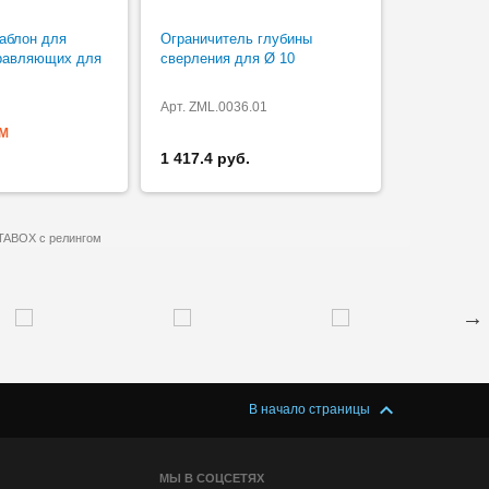
аблон для
Ограничитель глубины
правляющих для
сверления для Ø 10
Арт. ZML.0036.01
М
1 417.4 руб.
TABOX с релингом
В начало страницы
МЫ В СОЦСЕТЯХ