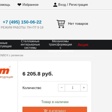
❤
/
омощь
Избранное
Вход
Регистрация
+7 (495) 150-06-22
Нет товаров
РЕЖИМ РАБОТЫ: ПН-ПТ 9-18
Стеллажные
Механизмы
онные
Акция
интерьерные
трансформации
ктующие
системы
с
электроприводом
TABOX с релингом
6 205.8 руб.
ПРОДУКЦИЯ
Количество
−
+
Товар в наличии
В КОРЗИНУ