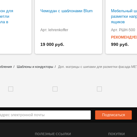
он для
Чемодан с шаблонами Blum
Мебельный ш
петли
разметки на
ла в
ящиков
Арт. lehrenkoffer
Арт. РШН-500
РЕКОМЕНДУЕ
19 000 руб.
990 руб.
обления
Шаблоны и кондукторы
Доп. матрицы с шипами для разметки фасада ME
Подписаться
ПОЛЕЗНЫЕ ССЫЛКИ
ПОКУПКИ