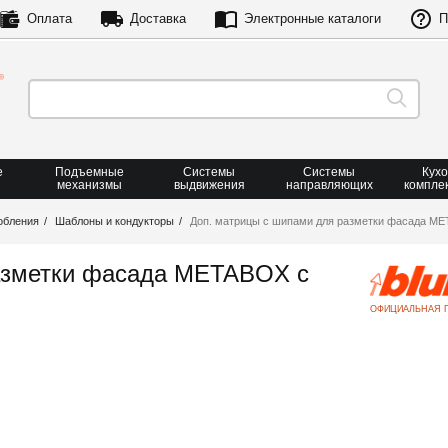
Оплата
Доставка
Электронные каталоги
П
е
Подъемные
Системы
Системы
Кух
механизмы
выдвижения
направляющих
компле
обления
Шаблоны и кондукторы
Доп. матрицы с шипами для разметки фасада ME
азметки фасада METABOX с
ОФИЦИАЛЬНАЯ 