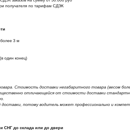
 СДЭК заказов на сумму от 30.000 руб
ери получателя по тарифам СДЭК
сти
 более 3 м
(в один конец)
овара. Стоимость доставки негабаритного товара (весом более
существенно отличающейся от стоимости доставки стандартно
о.
 доставки, потому водитель может профессионально и компет
и СНГ до склада или до двери