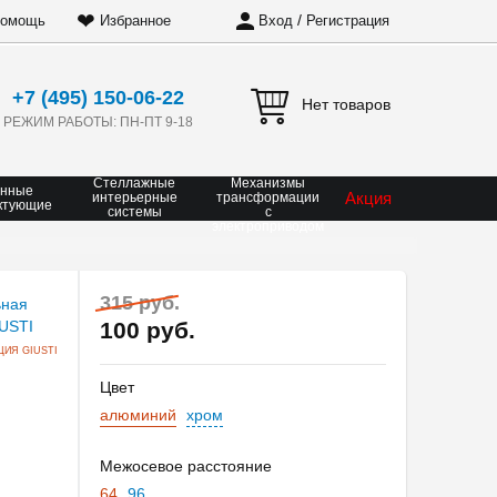
❤
/
омощь
Избранное
Вход
Регистрация
+7 (495) 150-06-22
Нет товаров
РЕЖИМ РАБОТЫ: ПН-ПТ 9-18
Стеллажные
Механизмы
онные
Акция
интерьерные
трансформации
ктующие
системы
с
электроприводом
315 руб.
100 руб.
ИЯ GIUSTI
Цвет
алюминий
хром
Межосевое расстояние
64
96