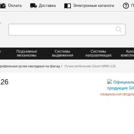
Оплата
Доставка
Электронные каталоги
П
е
Подъемные
Системы
Системы
Кух
механизмы
выдвижения
направляющих
компле
рофильные ручки накладные на фасад
Ручка мебельная Giusti WMN.126
126
ОФИЦИАЛЬНАЯ ПРОДУКЦ