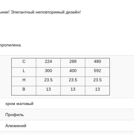
ынке! Элегантный неповторимый дизайн!
пропилена.
C
224
288
480
L
300
400
592
H
23.5
23.5
23.5
B
13
13
13
хром матовый
Профиль
Алюминий