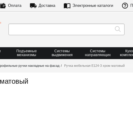
Оплата
Доставка
Электронные каталоги
П
е
Подъемные
Системы
Системы
Кух
механизмы
выдвижения
направляющих
компле
рофильные ручки накладные на фасад
Ручка мебельная Е124-3 хром матовый
 матовый