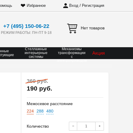
❤
/
омощь
Избранное
Вход
Регистрация
+7 (495) 150-06-22
Нет товаров
РЕЖИМ РАБОТЫ: ПН-ПТ 9-18
Стеллажные
Механизмы
онные
Акция
интерьерные
трансформации
ктующие
системы
с
электроприводом
360 руб.
190 руб.
Межосевое расстояние
224
288
480
Количество
−
+