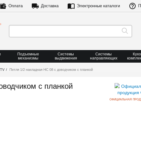
Оплата
Доставка
Электронные каталоги
П
е
Подъемные
Системы
Системы
Кух
механизмы
выдвижения
направляющих
компле
GTV
Петля 1/2 накладная HC 08 с доводчиком с планкой
доводчиком с планкой
ОФИЦИАЛЬНАЯ ПРОД