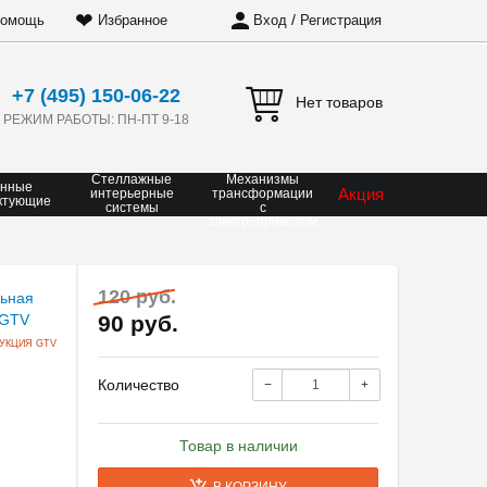
❤
/
омощь
Избранное
Вход
Регистрация
+7 (495) 150-06-22
Нет товаров
РЕЖИМ РАБОТЫ: ПН-ПТ 9-18
Стеллажные
Механизмы
онные
Акция
интерьерные
трансформации
ктующие
системы
с
электроприводом
120 руб.
90 руб.
УКЦИЯ GTV
Количество
−
+
Товар в наличии
В КОРЗИНУ