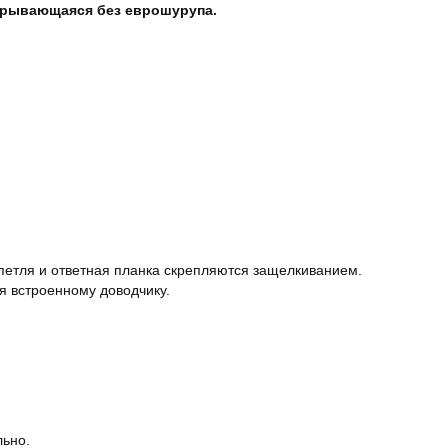
крывающаяся без еврошурупа.
 петля и ответная планка скрепляются защелкиванием.
я встроенному доводчику.
ьно.