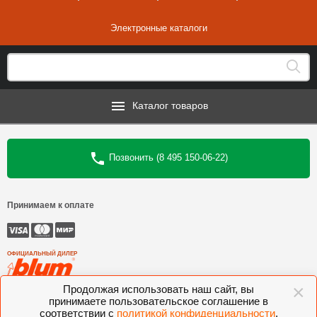
Электронные каталоги
Каталог товаров
Позвонить (8 495 150-06-22)
Принимаем к оплате
ОФИЦИАЛЬНЫЙ ДИЛЕР
×
Продолжая использовать наш сайт, вы
©
Интеркомплект
, 2006—2026
принимаете пользовательское соглашение в
соответствии с
политикой конфиденциальности
.
Комлектующие для мебели BLUM, FGV, VIBO, KESSEBOHMER, VOLPATO,