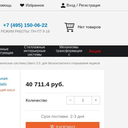
❤
/
омощь
Избранное
Вход
Регистрация
+7 (495) 150-06-22
Нет товаров
РЕЖИМ РАБОТЫ: ПН-ПТ 9-18
Стеллажные
Механизмы
онные
Акция
интерьерные
трансформации
ктующие
системы
с
электроприводом
ическая система Libero 3.0. для бесконтактного открывания ящиков
40 711.4 руб.
ЦИЯ HAILO
Количество
−
+
Срок поставки 2-3 дня
В КОРЗИНУ