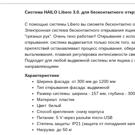
Система HAILO Libero 3.0. для бесконтактного о
С помощью системы Libero вы сможете бесконтактно о
Электронная система бесконтактного открывания ящик
"грязных рук". Очень тихо работает! Открывание с ис
открывания: система выдвигается только после того, 
препятствий останавливает процесс открывания, обер
выталкивания, плавная регулировка интенсивности св
Подходит для любой выдвижной системы или ящика с
направляющими.
Характеристики
:
Ширина фасада: от 300 мм до 1200 мм
Тип открывания фасада: выдвижной
Размер системы: ширина - 157 мм, глубина - 300
Материал: пластик
Цвет: белый
Способ крепления: снизу корпуса
Питание: 5 V через разъём micro-USB
Степень защиты: IP21 (защита от попадания кап
Нагрузка: до 50 кг