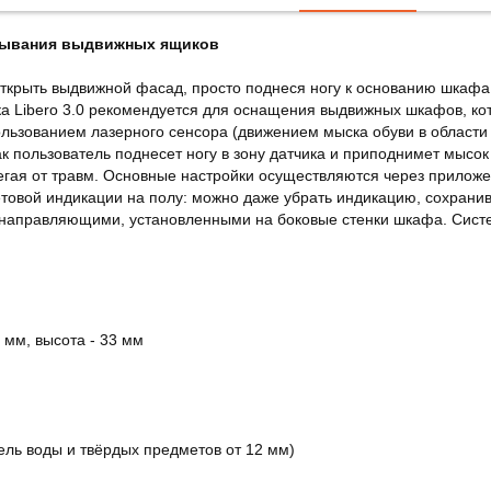
ткрывания выдвижных ящиков
ткрыть выдвижной фасад, просто поднеся ногу к основанию шкафа
а Libero 3.0 рекомендуется для оснащения выдвижных шкафов, кот
пользованием лазерного сенсора (движением мыска обуви в области
как пользователь поднесет ногу в зону датчика и приподнимет мыс
егая от травм. Основные настройки осуществляются через прилож
етовой индикации на полу: можно даже убрать индикацию, сохрани
 направляющими, установленными на боковые стенки шкафа. Сис
 мм, высота - 33 мм
ель воды и твёрдых предметов от 12 мм)