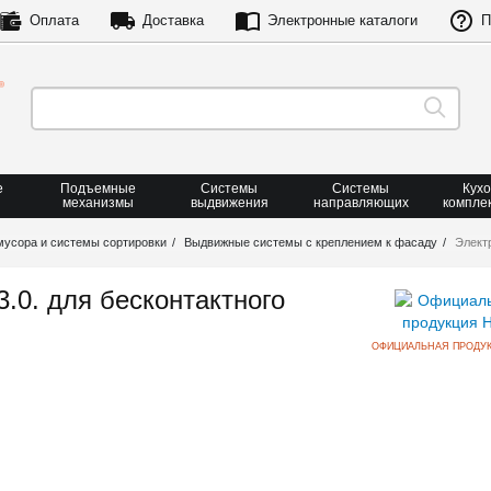
Оплата
Доставка
Электронные каталоги
П
е
Подъемные
Системы
Системы
Кух
механизмы
выдвижения
направляющих
компле
мусора и системы сортировки
Выдвижные системы с креплением к фасаду
Электр
3.0. для бесконтактного
ОФИЦИАЛЬНАЯ ПРОДУК