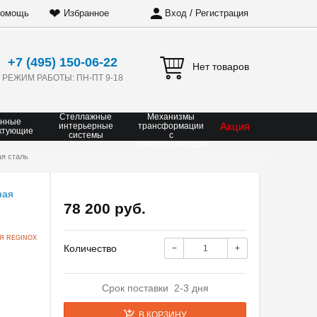
❤
/
омощь
Избранное
Вход
Регистрация
+7 (495) 150-06-22
Нет товаров
РЕЖИМ РАБОТЫ: ПН-ПТ 9-18
Стеллажные
Механизмы
онные
Акция
интерьерные
трансформации
ктующие
системы
с
электроприводом
ая сталь
78 200 руб.
Я REGINOX
Количество
−
+
Срок поставки 2-3 дня
В КОРЗИНУ