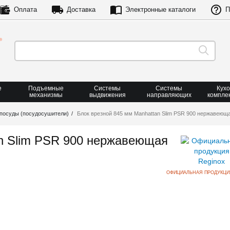
Оплата
Доставка
Электронные каталоги
П
е
Подъемные
Системы
Системы
Кух
механизмы
выдвижения
направляющих
компле
посуды (посудосушители)
Блок врезной 845 мм Manhattan Slim PSR 900 нержавеющ
an Slim PSR 900 нержавеющая
ОФИЦИАЛЬНАЯ ПРОДУКЦИ