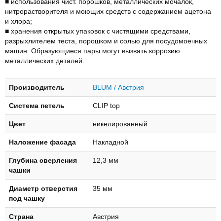
■ использования чист. порошков, металлических мочалок,
нитрорастворителя и моющих средств с содержанием ацетона
и хлора;
■ хранения открытых упаковок с чистящими средствами,
разрыхлителем теста, порошком и солью для посудомоечных
машин. Образующиеся пары могут вызвать коррозию
металлических деталей.
Производитель
BLUM / Австрия
Система петель
CLIP top
Цвет
никелированный
Наложение фасада
Накладной
Глубинa свeрлeния
12,3 мм
чашки
Диаметр отверстия
35 мм
под чашку
Страна
Австрия