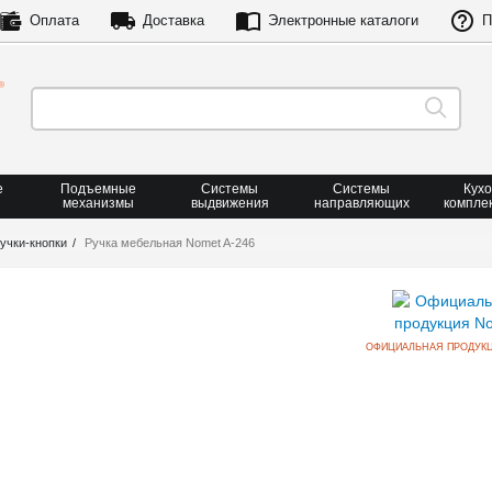
Оплата
Доставка
Электронные каталоги
П
е
Подъемные
Системы
Системы
Кух
механизмы
выдвижения
направляющих
компле
учки-кнопки
Ручка мебельная Nomet A-246
ОФИЦИАЛЬНАЯ ПРОДУК