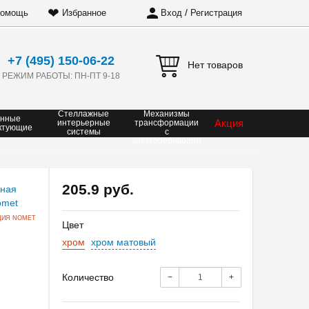
❤
/
омощь
Избранное
Вход
Регистрация
+7 (495) 150-06-22
Нет товаров
РЕЖИМ РАБОТЫ: ПН-ПТ 9-18
Стеллажные
Механизмы
онные
Акция
интерьерные
трансформации
ктующие
системы
с
электроприводом
205.9 руб.
ЦИЯ NOMET
Цвет
хром
хром матовый
Количество
−
+