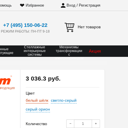
❤
/
омощь
Избранное
Вход
Регистрация
+7 (495) 150-06-22
Нет товаров
РЕЖИМ РАБОТЫ: ПН-ПТ 9-18
Стеллажные
Механизмы
онные
Акция
интерьерные
трансформации
ктующие
системы
с
электроприводом
3 036.3 руб.
ПРОДУКЦИЯ
Цвет
белый шёлк
светло-серый
серый орион
Количество
−
+