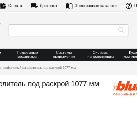
Оплата
Доставка
Электронные каталоги
П
е
Подъемные
Системы
Системы
Кух
механизмы
выдвижения
направляющих
компле
 профильный разделитель под раскрой 1077 мм
литель под раскрой 1077 мм
ОФИЦИАЛЬНАЯ 