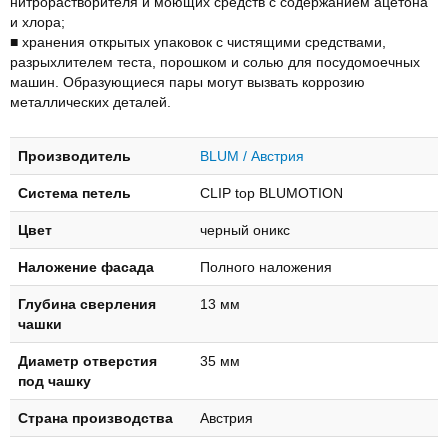
нитрорастворителя и моющих средств с содержанием ацетона
и хлора;
■ хранения открытых упаковок с чистящими средствами,
разрыхлителем теста, порошком и солью для посудомоечных
машин. Образующиеся пары могут вызвать коррозию
металлических деталей.
Производитель
BLUM / Австрия
Система петель
CLIP top BLUMOTION
Цвет
черный оникс
Наложение фасада
Полного наложения
Глубинa свeрлeния
13 мм
чашки
Диаметр отверстия
35 мм
под чашку
Страна производства
Австрия