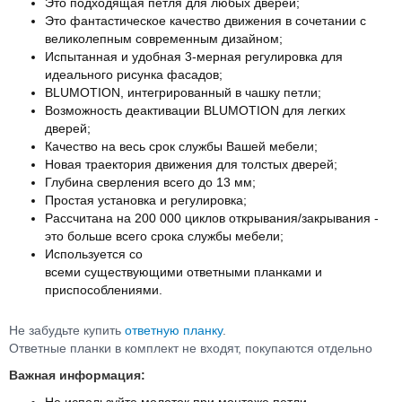
Это подходящая петля для любых дверей;
Это фантастическое качество движения в сочетании с
великолепным современным дизайном;
Испытанная и удобная 3-мерная регулировка для
идеального рисунка фасадов;
BLUMOTION, интегрированный в чашку петли;
Возможность деактивации BLUMOTION для легких
дверей;
Качество на весь срок службы Вашей мебели;
Новая траектория движения для толстых дверей;
Глубинa свeрлeния всего дo 13 мм;
Простая установка и регулировка;
Рассчитана на 200 000 циклов открывания/закрывания -
это больше всего срока службы мебели;
Используется со
всеми существующими ответными планками и
приспособлениями.
Не забудьте купить
ответную планку
.
Ответные планки в комплект не входят, покупаются отдельно
Важная информация:
Не используйте молоток при монтаже петли.