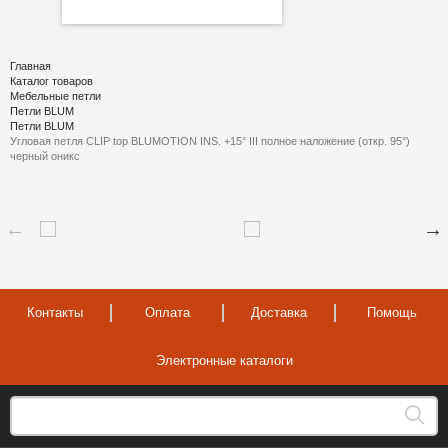
Главная
Каталог товаров
Мебельные петли
Петли BLUM
Петли BLUM
Угловая петля CLIP top BLUMOTION INS. +15° III полное наложение (откр. 95°)
черный оникс
Контакты
Оплата
Доставка
Помощь
Электронные каталоги