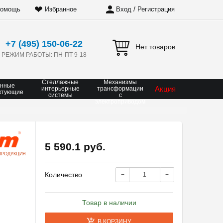
❤
/
омощь
Избранное
Вход
Регистрация
+7 (495) 150-06-22
Нет товаров
РЕЖИМ РАБОТЫ: ПН-ПТ 9-18
Стеллажные
Механизмы
онные
Акция
интерьерные
трансформации
ктующие
системы
с
электроприводом
5 590.1 руб.
ПРОДУКЦИЯ
Количество
−
+
Товар в наличии
В КОРЗИНУ