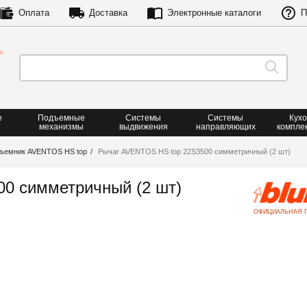
Оплата
Доставка
Электронные каталоги
П
е
Подъемные
Системы
Системы
Кух
механизмы
выдвижения
направляющих
компле
дъемник AVENTOS HS top
Рычаг AVENTOS HS top 22S3500 симметричный (2 шт)
0 симметричный (2 шт)
ОФИЦИАЛЬНАЯ 