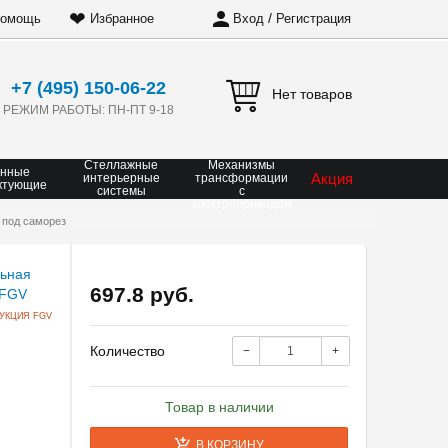
❤
/
омощь
Избранное
Вход
Регистрация
+7 (495) 150-06-22
Нет товаров
РЕЖИМ РАБОТЫ: ПН-ПТ 9-18
Стеллажные
Механизмы
онные
Акция
интерьерные
трансформации
ктующие
системы
с
электроприводом
 под саморез
697.8 руб.
УКЦИЯ FGV
Количество
−
+
Товар в наличии
В КОРЗИНУ