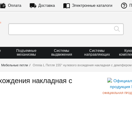
Оплата
Доставка
Электронные каталоги
П
е
Подъемные
Системы
Системы
Кух
механизмы
выдвижения
направляющих
компле
Мебельные петли
Omnia L Петля 155° нулевого вхождения накладная с демпфером
вхождения накладная с
ОФИЦИАЛЬНАЯ ПРОД