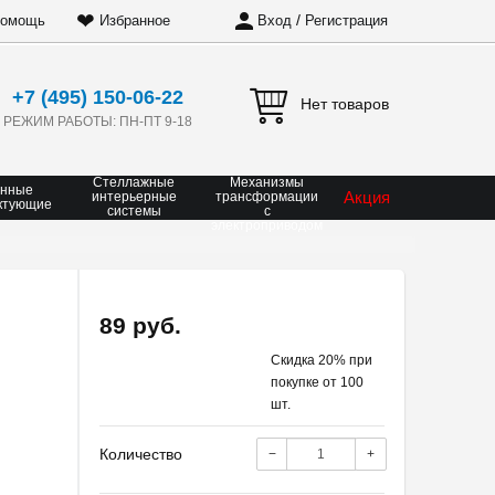
❤
/
омощь
Избранное
Вход
Регистрация
+7 (495) 150-06-22
Нет товаров
РЕЖИМ РАБОТЫ: ПН-ПТ 9-18
Стеллажные
Механизмы
онные
Акция
интерьерные
трансформации
ктующие
системы
с
электроприводом
89 руб.
Скидка 20% при
покупке от 100
шт.
Количество
−
+