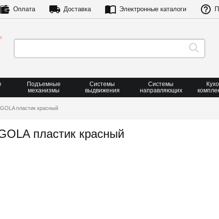
Оплата
Доставка
Электронные каталоги
П
е
Подъемные
Системы
Системы
Кух
механизмы
выдвижения
направляющих
компле
 GOLA пластик красный
 GOLA пластик красный