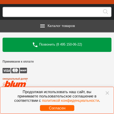
Каталог товаров
Позвонить (8 495 150-06-22)
Принимаем к оплате
ОФИЦИАЛЬНЫЙ ДИЛЕР
×
Продолжая использовать наш сайт, вы
©
Интеркомплект
, 2006—2026
принимаете пользовательское соглашение в
соответствии с
политикой конфиденциальности
.
Комлектующие для мебели BLUM, FGV, VIBO, KESSEBOHMER, VOLPATO,
VITRA
Согласен
Разработано студией
Sitecentriclab