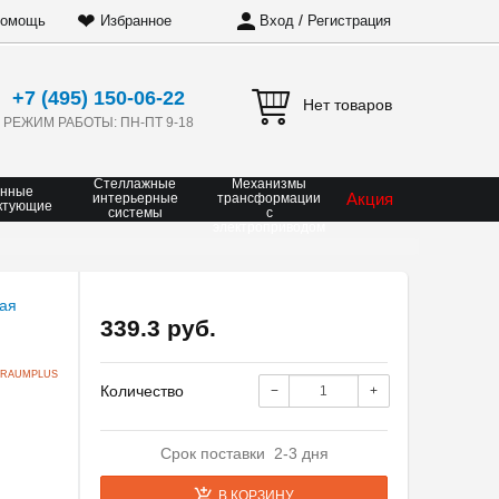
❤
/
омощь
Избранное
Вход
Регистрация
+7 (495) 150-06-22
Нет товаров
РЕЖИМ РАБОТЫ: ПН-ПТ 9-18
Стеллажные
Механизмы
онные
Акция
интерьерные
трансформации
ктующие
системы
с
электроприводом
339.3 руб.
 RAUMPLUS
Количество
−
+
Срок поставки 2-3 дня
В КОРЗИНУ