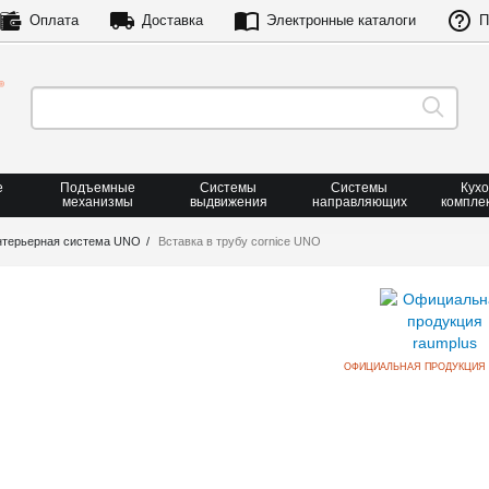
Оплата
Доставка
Электронные каталоги
П
е
Подъемные
Системы
Системы
Кух
механизмы
выдвижения
направляющих
компле
нтерьерная система UNO
Вставка в трубу cornice UNO
ОФИЦИАЛЬНАЯ ПРОДУКЦИЯ