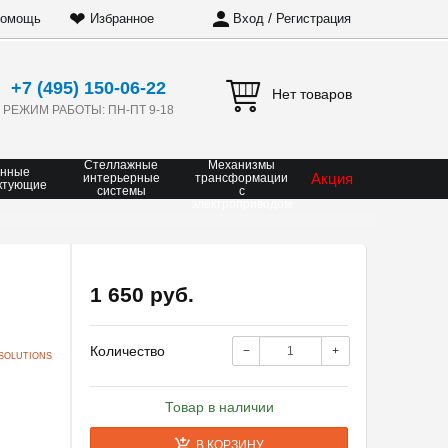
❤
/
омощь
Избранное
Вход
Регистрация
+7 (495) 150-06-22
Нет товаров
РЕЖИМ РАБОТЫ: ПН-ПТ 9-18
Стеллажные
Механизмы
онные
Акция
интерьерные
трансформации
ктующие
системы
с
электроприводом
1 650 руб.
Количество
−
+
SOLUTIONS
Товар в наличии
В КОРЗИНУ