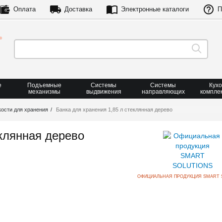
Оплата
Доставка
Электронные каталоги
П
е
Подъемные
Системы
Системы
Кух
механизмы
выдвижения
направляющих
компле
кости для хранения
Банка для хранения 1,85 л стеклянная дерево
еклянная дерево
ОФИЦИАЛЬНАЯ ПРОДУКЦИЯ SMART 