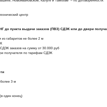
ашихе, Новоивановском, Калуге и Тамбове – по договоренности.
технический центр
СНГ до пункта выдачи заказов (ПВЗ) СДЭК или до двери получ
м из габаритов не более 2 м
ЭК
 СДЭК заказов на сумму от 30.000 руб
ери получателя по тарифам СДЭК
сти
 более 3 м
(в один конец)