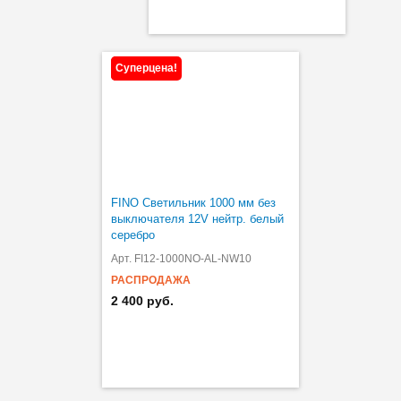
ХИТ
Суперцена!
FINO Cветильник 1000 мм без
выключателя 12V нейтр. белый
серебро
Арт. FI12-1000NO-AL-NW10
РАСПРОДАЖА
2 400 руб.