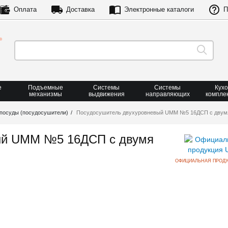
Оплата
Доставка
Электронные каталоги
П
е
Подъемные
Системы
Системы
Кух
механизмы
выдвижения
направляющих
компле
посуды (посудосушители)
Посудосушитель двухуровневый UMM №5 16ДСП с двум
ый UMM №5 16ДСП с двумя
ОФИЦИАЛЬНАЯ ПРОД