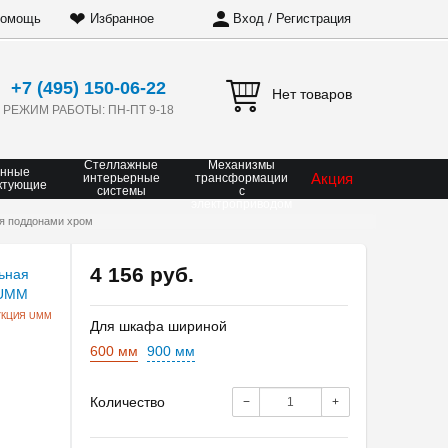
❤
/
омощь
Избранное
Вход
Регистрация
+7 (495) 150-06-22
Нет товаров
РЕЖИМ РАБОТЫ: ПН-ПТ 9-18
Стеллажные
Механизмы
онные
Акция
интерьерные
трансформации
ктующие
системы
с
электроприводом
я поддонами хром
4 156 руб.
УКЦИЯ UMM
Для шкафа шириной
600 мм
900 мм
Количество
−
+