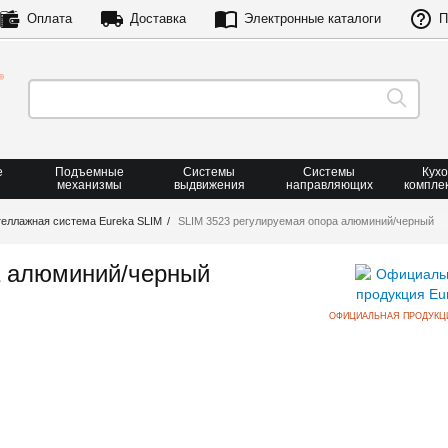
Оплата
Доставка
Электронные каталоги
П
е
Подъемные
Системы
Системы
Кух
механизмы
выдвижения
направляющих
компле
еллажная система Eureka SLIM
SLIM 3523 регулируемая опора алюминий/черный
а алюминий/черный
ОФИЦИАЛЬНАЯ ПРОДУКЦ