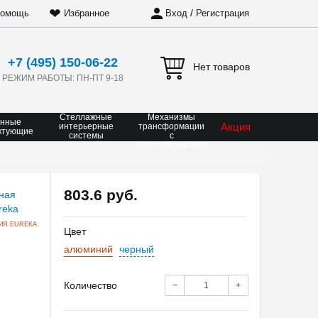
❤
/
омощь
Избранное
Вход
Регистрация
+7 (495) 150-06-22
Нет товаров
РЕЖИМ РАБОТЫ: ПН-ПТ 9-18
Стеллажные
Механизмы
онные
Акция
интерьерные
трансформации
ктующие
системы
с
электроприводом
803.6 руб.
ИЯ EUREKA
Цвет
алюминий
черный
Количество
−
+