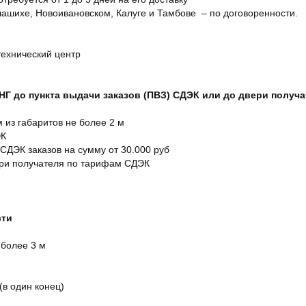
ашихе, Новоивановском, Калуге и Тамбове – по договоренности.
технический центр
СНГ до пункта выдачи заказов (ПВЗ) СДЭК или до двери получ
м из габаритов не более 2 м
ЭК
 СДЭК заказов на сумму от 30.000 руб
ери получателя по тарифам СДЭК
сти
 более 3 м
(в один конец)