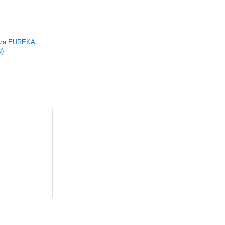
ема EUREKA
N)