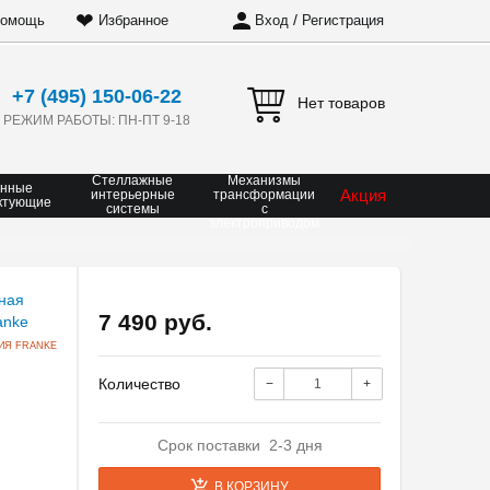
❤
/
омощь
Избранное
Вход
Регистрация
+7 (495) 150-06-22
Нет товаров
РЕЖИМ РАБОТЫ: ПН-ПТ 9-18
Стеллажные
Механизмы
онные
Акция
интерьерные
трансформации
ктующие
системы
с
электроприводом
7 490 руб.
ИЯ FRANKE
Количество
−
+
Срок поставки 2-3 дня
В КОРЗИНУ