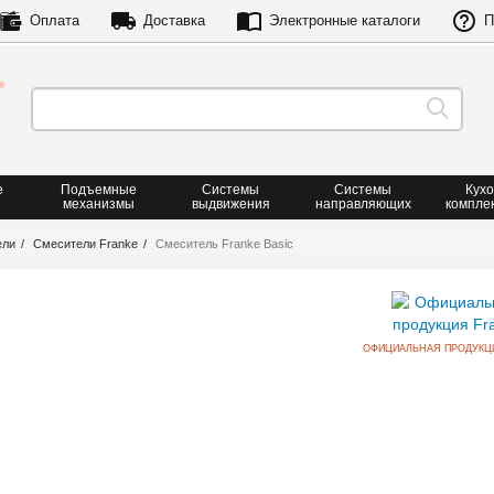
Оплата
Доставка
Электронные каталоги
П
е
Подъемные
Системы
Системы
Кух
механизмы
выдвижения
направляющих
компле
ели
Смесители Franke
Смеситель Franke Basic
ОФИЦИАЛЬНАЯ ПРОДУКЦ