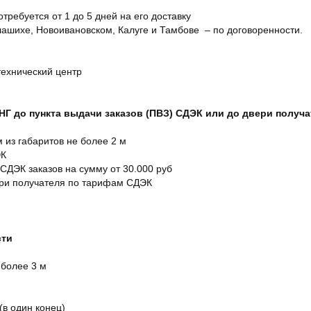
отребуется от 1 до 5 дней на его доставку
ашихе, Новоивановском, Калуге и Тамбове – по договоренности.
технический центр
СНГ до пункта выдачи заказов (ПВЗ) СДЭК или до двери получ
м из габаритов не более 2 м
ЭК
 СДЭК заказов на сумму от 30.000 руб
ери получателя по тарифам СДЭК
сти
 более 3 м
(в один конец)