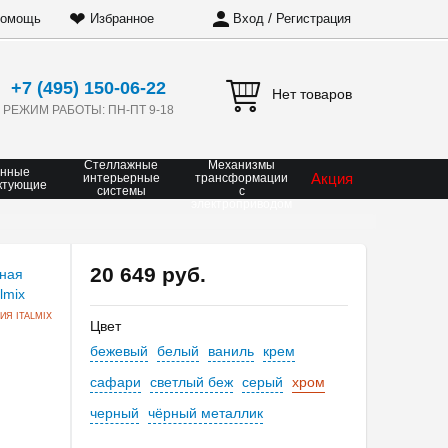
❤
/
омощь
Избранное
Вход
Регистрация
+7 (495) 150-06-22
Нет товаров
РЕЖИМ РАБОТЫ: ПН-ПТ 9-18
Стеллажные
Механизмы
онные
Акция
интерьерные
трансформации
ктующие
системы
с
электроприводом
20 649 руб.
Я ITALMIX
Цвет
бежевый
белый
ваниль
крем
сафари
светлый беж
серый
хром
черный
чёрный металлик