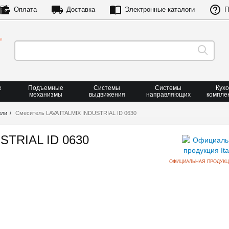
Оплата
Доставка
Электронные каталоги
П
е
Подъемные
Системы
Системы
Кух
механизмы
выдвижения
направляющих
компле
ели
Смеситель LAVA ITALMIX INDUSTRIAL ID 0630
STRIAL ID 0630
ОФИЦИАЛЬНАЯ ПРОДУКЦИ