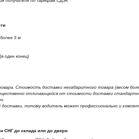
ери получателя по тарифам СДЭК
сти
 более 3 м
(в один конец)
овара. Стоимость доставки негабаритного товара (весом более
существенно отличающейся от стоимости доставки стандартно
о.
 доставки, потому водитель может профессионально и компет
и СНГ до склада или до двери