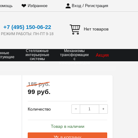
❤
/
омощь
Избранное
Вход
Регистрация
+7 (495) 150-06-22
Нет товаров
РЕЖИМ РАБОТЫ: ПН-ПТ 9-18
Стеллажные
Механизмы
онные
Акция
интерьерные
трансформации
ктующие
системы
с
электроприводом
185 руб.
99 руб.
Количество
−
+
Товар в наличии
В КОРЗИНУ