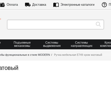
Оплата
Доставка
Электронные каталоги
П
е
Подъемные
Системы
Системы
Кух
механизмы
выдвижения
направляющих
компле
обы функциональные в стиле MODERN
Ручка мебельная Е749 хром матовый
атовый