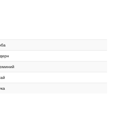
оба
дерн
юминий
тай
ука