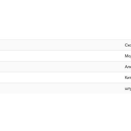
Ск
Мо
Ал
Ки
шт