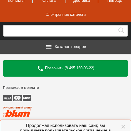
Контакты
Оплата
Доставка
Помощь
Электронные каталоги
Каталог товаров
Позвонить (8 495 150-06-22)
Принимаем к оплате
ОФИЦИАЛЬНЫЙ ДИЛЕР
×
©
Интеркомплект
, 2006—2026
Продолжая использовать наш сайт, вы
принимаете пользовательское соглашение в