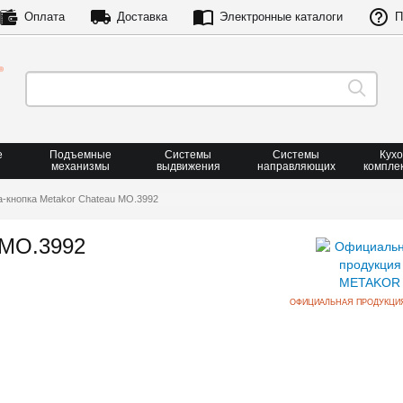
Оплата
Доставка
Электронные каталоги
П
е
Подъемные
Системы
Системы
Кух
механизмы
выдвижения
направляющих
компле
а-кнопка Metakor Chateau MO.3992
 MO.3992
ОФИЦИАЛЬНАЯ ПРОДУКЦИ