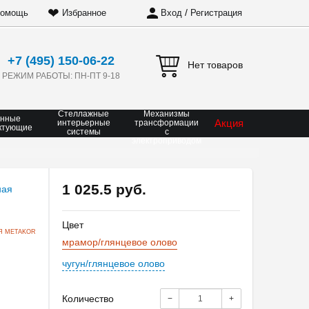
❤
/
омощь
Избранное
Вход
Регистрация
+7 (495) 150-06-22
Нет товаров
РЕЖИМ РАБОТЫ: ПН-ПТ 9-18
Стеллажные
Механизмы
онные
Акция
интерьерные
трансформации
ктующие
системы
с
электроприводом
1 025.5 руб.
Цвет
Я METAKOR
мрамор/глянцевое олово
чугун/глянцевое олово
Количество
−
+