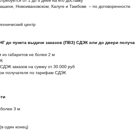
отребуется от 1 до 5 дней на его доставку
ашихе, Новоивановском, Калуге и Тамбове – по договоренности.
технический центр
СНГ до пункта выдачи заказов (ПВЗ) СДЭК или до двери получ
м из габаритов не более 2 м
ЭК
 СДЭК заказов на сумму от 30.000 руб
ери получателя по тарифам СДЭК
сти
 более 3 м
(в один конец)