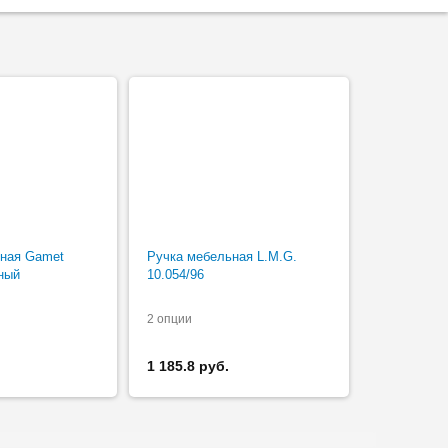
ьная Gamet
Ручка мебельная L.M.G.
ный
10.054/96
2 опции
1 185.8 руб.