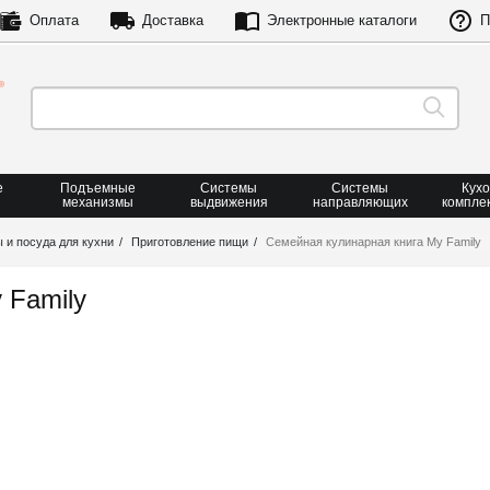
Оплата
Доставка
Электронные каталоги
П
е
Подъемные
Системы
Системы
Кух
механизмы
выдвижения
направляющих
компле
 и посуда для кухни
Приготовление пищи
Семейная кулинарная книга My Family
 Family