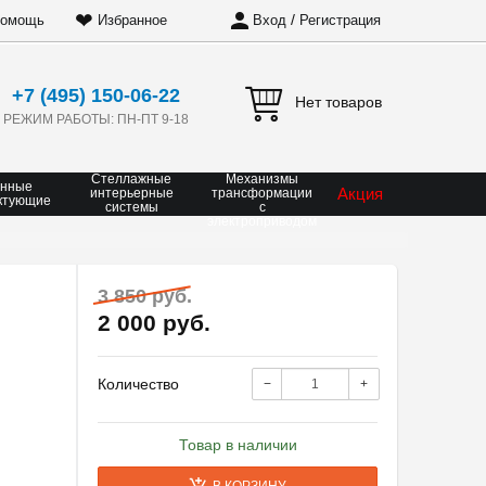
❤
/
омощь
Избранное
Вход
Регистрация
+7 (495) 150-06-22
Нет товаров
РЕЖИМ РАБОТЫ: ПН-ПТ 9-18
Стеллажные
Механизмы
онные
Акция
интерьерные
трансформации
ктующие
системы
с
электроприводом
3 850 руб.
2 000 руб.
Количество
−
+
Товар в наличии
В КОРЗИНУ