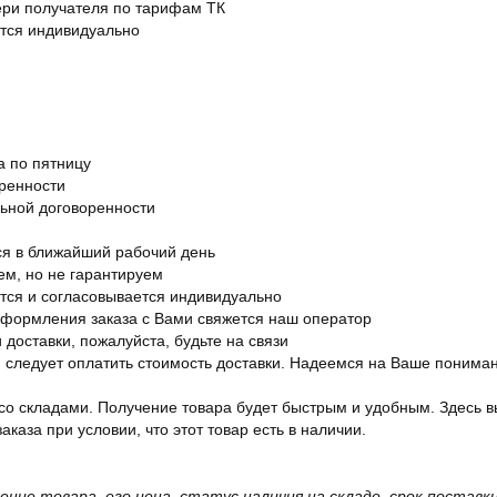
вери получателя по тарифам ТК
ется индивидуально
а по пятницу
оренности
льной договоренности
я в ближайший рабочий день
ем, но не гарантируем
ется и согласовывается индивидуально
оформления заказа с Вами свяжется наш оператор
 доставки, пожалуйста, будьте на связи
ам следует оплатить стоимость доставки. Надеемся на Ваше понима
со складами. Получение товара будет быстрым и удобным. Здесь в
каза при условии, что этот товар есть в наличии.
жение товара, его цена, статус наличия на складе, срок поста