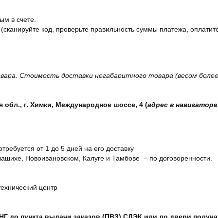
ым в счете.
 (сканируйте код, проверьте правильность суммы платежа, оплатите
вара. Стоимость доставки негабаритного товара (весом более 
обл., г. Химки, Международное шоссе, 4 (
адрес в навигаторе
отребуется от 1 до 5 дней на его доставку
ашихе, Новоивановском, Калуге и Тамбове – по договоренности.
технический центр
СНГ до пункта выдачи заказов (ПВЗ) СДЭК или до двери получ