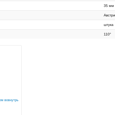
35 мм
Австр
штука
110°
ем вовнутрь