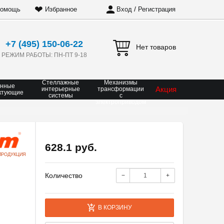
❤
/
омощь
Избранное
Вход
Регистрация
+7 (495) 150-06-22
Нет товаров
РЕЖИМ РАБОТЫ: ПН-ПТ 9-18
Стеллажные
Механизмы
онные
Акция
интерьерные
трансформации
ктующие
системы
с
электроприводом
628.1 руб.
ПРОДУКЦИЯ
Количество
−
+
В КОРЗИНУ