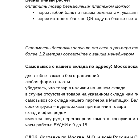
Безналичный расчет
оплатить товар безналичным платежом можно:
через любой банк по нашим реквизитам, указанн
через интернет-банк по QR-коду на бланке счета
Стоимость доставки зависит от веса и размера то
более 1,2 метра) согласуйте с вашим менеджером
Самовывоз с нашего склада по адресу: Московская 
для любых заказов без ограничений
любая форма оплаты
убедитесь, что товар в наличии на нашем складе
в случае отсутствия товара на указанном складе нам п
самовывоз со склада нашего партнера в Мытищах, Бал
срок отгрузки – в день заказа при наличии товара
склад и офис рядом
имеется шоу-рум, переговорная комната, коворкинг и 
часы работы: БУДНИ с 9 до 18
СДЭК. Доставка по Москве, М.О. и всей России и 