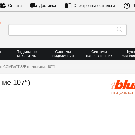
Оплата
Доставка
Электронные каталоги
П
е
Подъемные
Системы
Системы
Кух
механизмы
выдвижения
направляющих
компле
ля COMPACT 38B (открывание 107°)
ие 107°)
ОФИЦИАЛЬНАЯ 