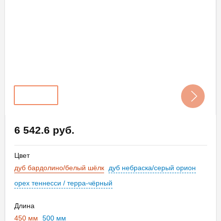
6 542.6 руб.
Цвет
дуб бардолино/белый шёлк
дуб небраска/серый орион
орех теннесси / терра-чёрный
Длина
450 мм
500 мм