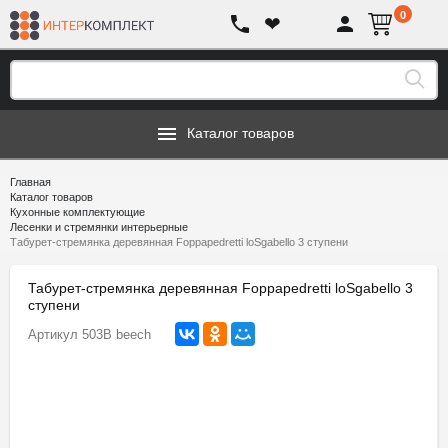
0
❤
Каталог товаров
Главная
Каталог товаров
Кухонные комплектующие
Лесенки и стремянки интерьерные
Табурет-стремянка деревянная Foppapedretti loSgabello 3 ступени
Табурет-стремянка деревянная Foppapedretti loSgabello 3
ступени
Артикул
503B beech