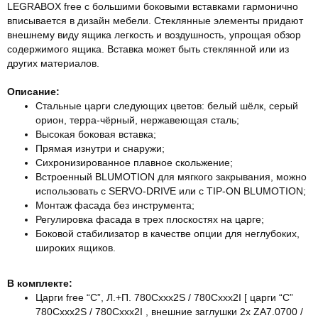
LEGRABOX free с большими боковыми вставками гармонично
вписывается в дизайн мебели. Стеклянные элементы придают
внешнему виду ящика легкость и воздушность, упрощая обзор
содержимого ящика. Вставка может быть стеклянной или из
других материалов.
Описание:
Стальные царги следующих цветов: белый шёлк, серый
орион, терра-чёрный, нержавеющая сталь;
Высокая боковая вставка;
Прямая изнутри и снаружи;
Сихронизированное плавное скольжение;
Встроенный BLUMOTION для мягкого закрывания, можно
использовать с SERVO-DRIVE или с TIP-ON BLUMOTION;
Монтаж фасада бeз инструмeнта;
Регулировка фасада в трех плоскостях на царге;
Боковой стабилизатор в качестве опции для неглубоких,
широких ящиков.
В комплекте:
Царги free “C”, Л.+П. 780Cxxx2S / 780Cxxx2I [ царги “C”
780Cxxx2S / 780Cxxx2I , внешние заглушки 2x ZA7.0700 /