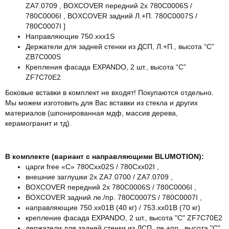
ZA7.0709 , BOXCOVER передний 2х 780C0006S /
780C0006I , BOXCOVER задний Л.+П. 780C0007S /
780C0007I ]
Направляющие 750.xxx1S
Держатели для задней стенки из ДСП, Л.+П., высота “C”
ZB7C000S
Крепления фасада EXPANDO, 2 шт., высота “C”
ZF7C70E2
Боковые вставки в комплект не входят! Покупаются отдельно.
Мы можем изготовить для Вас вставки из стекла и других
материалов (шпонированная мдф, массив дерева,
керамогранит и тд).
В комплекте (вариант с направляющими BLUMOTION):
царги free «C» 780Cxx02S / 780Cxx02I ,
внешние заглушки 2x ZA7.0700 / ZA7.0709 ,
BOXCOVER передний 2х 780C0006S / 780C0006I ,
BOXCOVER задний ле./пр. 780C0007S / 780C0007I ,
направляющие 750.xx01B (40 кг) / 753.xx01B (70 кг)
крепление фасада EXPANDO, 2 шт., высота "C" ZF7C70E2
держатели для задней стенки из ДСП, ле.+пр., высота "C"