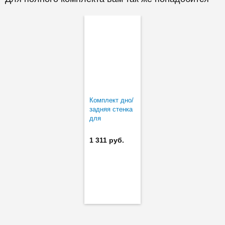
Комплект дно/
задняя стенка
для
LEGRABOX C
в базу 600/900
1 311 руб.
ДСП16 белый