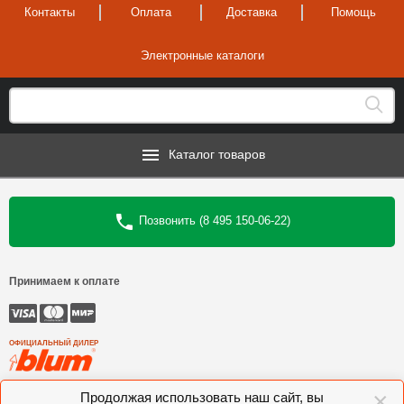
Контакты
Оплата
Доставка
Помощь
Электронные каталоги
Каталог товаров
Позвонить (8 495 150-06-22)
Принимаем к оплате
ОФИЦИАЛЬНЫЙ ДИЛЕР
×
©
Интеркомплект
, 2006—2026
Продолжая использовать наш сайт, вы