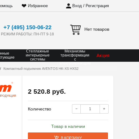
❤
/
омощь
Избранное
Вход
Регистрация
+7 (495) 150-06-22
Нет товаров
РЕЖИМ РАБОТЫ: ПН-ПТ 9-18
Стеллажные
Механизмы
онные
Акция
интерьерные
трансформации
ктующие
системы
с
электроприводом
Компактный подъемник AVENTOS HK-XS HXS2
2 520.8 руб.
ПРОДУКЦИЯ
Количество
−
+
Товар в наличии
В КОРЗИНУ