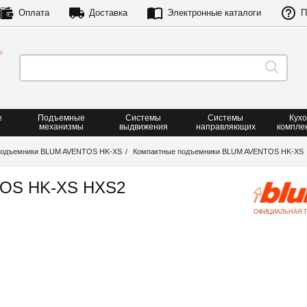
Оплата
Доставка
Электронные каталоги
П
е
Подъемные
Системы
Системы
Кух
механизмы
выдвижения
направляющих
компле
подъемники BLUM AVENTOS HK-XS
Компактные подъемники BLUM AVENTOS HK-XS
TOS HK-XS HXS2
ОФИЦИАЛЬНАЯ 