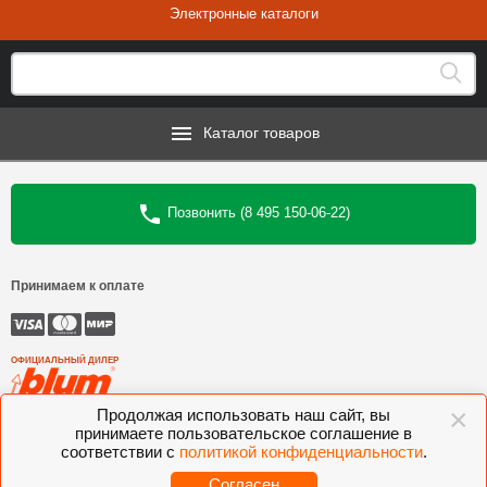
Электронные каталоги
Каталог товаров
Позвонить (8 495 150-06-22)
Принимаем к оплате
ОФИЦИАЛЬНЫЙ ДИЛЕР
×
Продолжая использовать наш сайт, вы
©
Интеркомплект
, 2006—2026
принимаете пользовательское соглашение в
соответствии с
политикой конфиденциальности
.
Комлектующие для мебели BLUM, FGV, VIBO, KESSEBOHMER, VOLPATO,
VITRA
Согласен