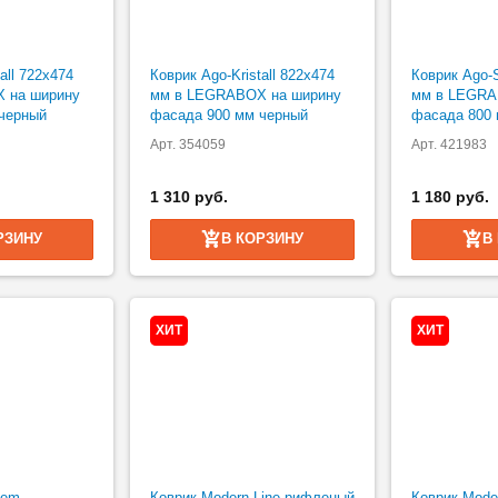
all 722х474
Коврик Ago-Kristall 822х474
Коврик Ago-
 на ширину
мм в LEGRABOX на ширину
мм в LEGRA
черный
фасада 900 мм черный
фасада 800 
Арт. 354059
Арт. 421983
1 310 руб.
1 180 руб.
РЗИНУ
В КОРЗИНУ
В
ХИТ
ХИТ
tem
Коврик Modern Line рифленый
Коврик Mode