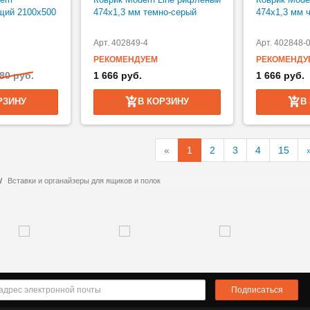
щий 2100х500
474х1,3 мм темно-серый
474х1,3 мм 
Арт. 402849-4
Арт. 402848-
РЕКОМЕНДУЕМ
РЕКОМЕНДУ
80 руб.
1 666 руб.
1 666 руб.
РЗИНУ
В КОРЗИНУ
В
«
1
2
3
4
15
Вставки и органайзеры для ящиков и полок
Подписаться