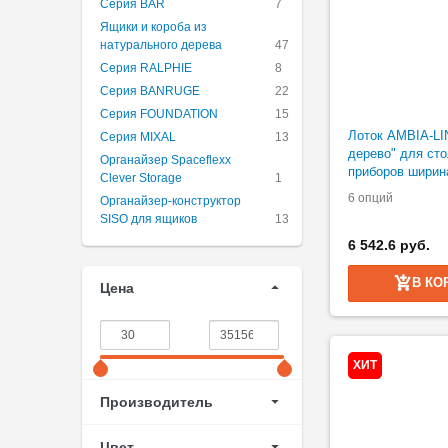
Серия BAR
7
Ящики и короба из
натурального дерева
47
Серия RALPHIE
8
Серия BANRUGE
22
Серия FOUNDATION
15
Лоток AMBIA-LI
Серия MIXAL
13
дерево" для ст
Органайзер Spaceflexx
приборов ширин
Clever Storage
1
6 опций
Органайзер-конструктор
SISO для ящиков
13
6 542.6 руб.
В КО
Цена
ХИТ
Производитель
Цвет