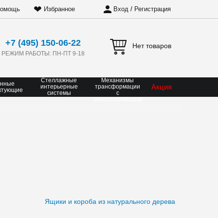
❤
/
омощь
Избранное
Вход
Регистрация
+7 (495) 150-06-22
Нет товаров
РЕЖИМ РАБОТЫ: ПН-ПТ 9-18
Стеллажные
Механизмы
онные
Акция
интерьерные
трансформации
ктующие
системы
с
электроприводом
Ящики и короба из натурального дерева