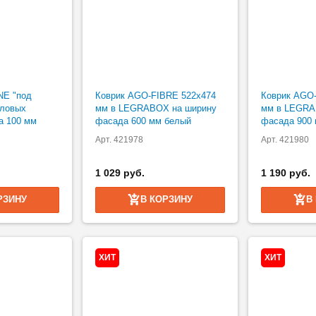
NE "под
Коврик AGO-FIBRE 522х474
Коврик AGO-
оловых
мм в LEGRABOX на ширину
мм в LEGRA
а 100 мм
фасада 600 мм белый
фасада 900
Арт. 421978
Арт. 421980
1 029 руб.
1 190 руб.
РЗИНУ
В КОРЗИНУ
В
ХИТ
ХИТ