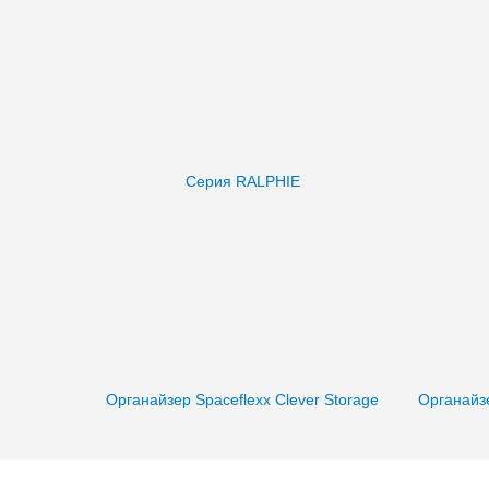
Серия RALPHIE
Органайзер Spaceflexx Clever Storage
Органайз