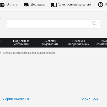
Оплата
Доставка
Электронные каталоги
П
е
Подъемные
Системы
Системы
Кух
механизмы
выдвижения
направляющих
компле
Вставки и органайзеры для ящиков и полок
Серия AMBIA-LINE
Серия BAR