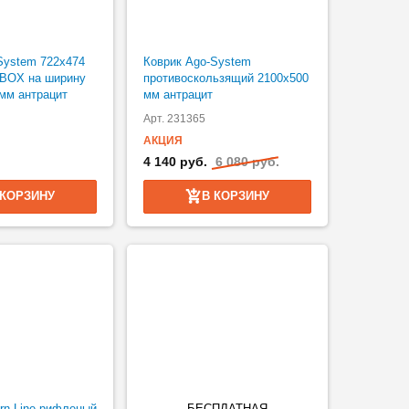
System 722х474
Коврик Ago-System
BOX на ширину
противоскользящий 2100х500
мм антрацит
мм антрацит
Арт. 231365
АКЦИЯ
4 140 руб.
6 080 руб.
 КОРЗИНУ
В КОРЗИНУ
rn Line рифленый
БЕСПЛАТНАЯ