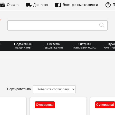
Оплата
Доставка
Электронные каталоги
П
е
Подъемные
Системы
Системы
Кух
механизмы
выдвижения
направляющих
компле
Сортировать по
Суперцена!
Суперцена!