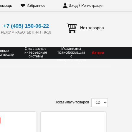
❤
/
омощь
Избранное
Вход
Регистрация
+7 (495) 150-06-22
Нет товаров
РЕЖИМ РАБОТЫ: ПН-ПТ 9-18
Стеллажные
Механизмы
онные
Акция
интерьерные
трансформации
ктующие
системы
с
электроприводом
Показывать товаров