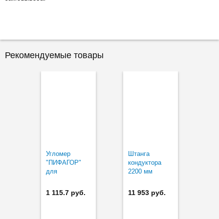
Рекомендуемые товары
Угломер
Штанга
"ПИФАГОР"
кондуктора
для
2200 мм
определения
65.7590
угла установки
1 115.7 руб.
11 953 руб.
петли