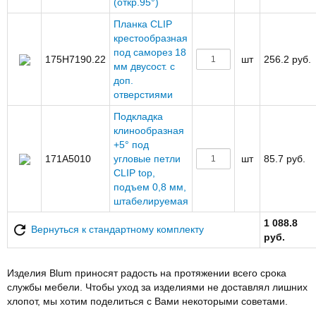
(откр.95°)
Планка CLIP
крестообразная
под саморез 18
175H7190.22
шт
256.2 руб.
мм двусост. с
доп.
отверстиями
Подкладка
клинообразная
+5° под
171A5010
угловые петли
шт
85.7 руб.
CLIP top,
подъем 0,8 мм,
штабелируемая
1 088.8
Вернуться к стандартному комплекту
руб.
Изделия Blum приносят радость на протяжении всего срока
службы мебели. Чтобы уход за изделиями не доставлял лишних
хлопот, мы хотим поделиться с Вами некоторыми советами.