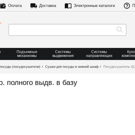
Оплата
Доставка
Электронные каталоги
П
е
Подъемные
Системы
Системы
Кух
механизмы
выдвижения
направляющих
компле
посуды (посудосушители)
Сушки для посуды в нижний шкаф
Посудосушитель QUA
 полного выдв. в базу