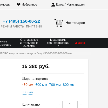
❤
/
омощь
Избранное
Вход
Регистрация
+7 (495) 150-06-22
Нет товаров
РЕЖИМ РАБОТЫ: ПН-ПТ 9-18
Стеллажные
Механизмы
онные
Акция
интерьерные
трансформации
ктующие
системы
с
электроприводом
DRO напр. полного выдв. в базу 450/600/700/800/900 мм
15 380 руб.
Ширина каркаса
450 мм
600 мм
700 мм
800 мм
900 мм
Количество
−
+