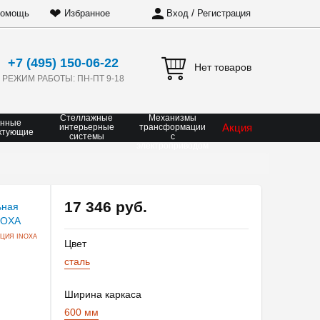
❤
/
омощь
Избранное
Вход
Регистрация
+7 (495) 150-06-22
Нет товаров
РЕЖИМ РАБОТЫ: ПН-ПТ 9-18
Стеллажные
Механизмы
онные
Акция
интерьерные
трансформации
ктующие
системы
с
электроприводом
17 346 руб.
ЦИЯ INOXA
Цвет
сталь
Ширина каркаса
600 мм