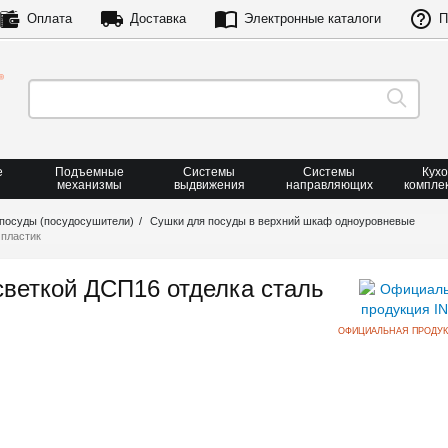
Оплата
Доставка
Электронные каталоги
П
е
Подъемные
Системы
Системы
Кух
механизмы
выдвижения
направляющих
компле
посуды (посудосушители)
Сушки для посуды в верхний шкаф одноуровневые
 пластик
дсветкой ДСП16 отделка сталь
ОФИЦИАЛЬНАЯ ПРОДУК