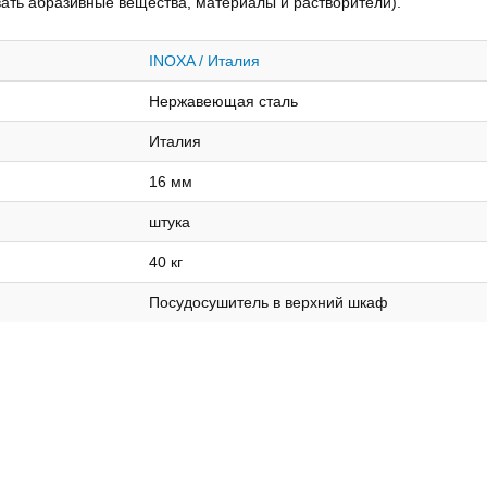
вать абразивные вещества, материалы и растворители).
INOXA / Италия
Нержавеющая сталь
Италия
16 мм
штука
40 кг
Посудосушитель в верхний шкаф