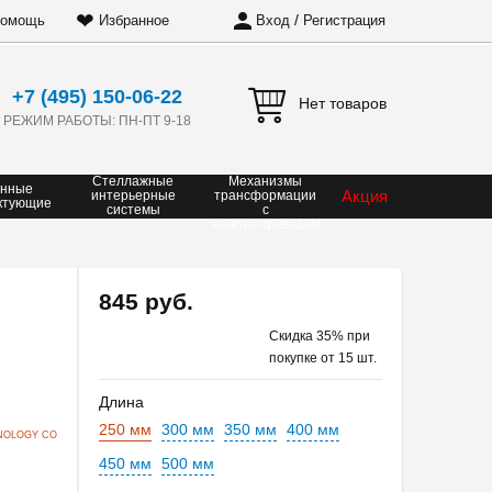
❤
/
омощь
Избранное
Вход
Регистрация
+7 (495) 150-06-22
Нет товаров
РЕЖИМ РАБОТЫ: ПН-ПТ 9-18
Стеллажные
Механизмы
онные
Акция
интерьерные
трансформации
ктующие
системы
с
электроприводом
845 руб.
Скидка 35% при
покупке от 15 шт.
Длина
250 мм
300 мм
350 мм
400 мм
NOLOGY CO
450 мм
500 мм