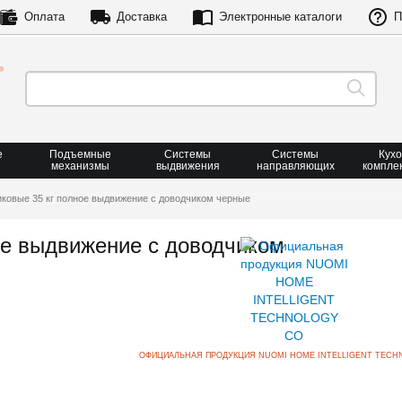
Оплата
Доставка
Электронные каталоги
П
е
Подъемные
Системы
Системы
Кух
механизмы
выдвижения
направляющих
компле
овые 35 кг полное выдвижение с доводчиком черные
е выдвижение с доводчиком
ОФИЦИАЛЬНАЯ ПРОДУКЦИЯ NUOMI HOME INTELLIGENT TECH