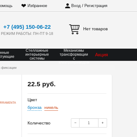
❤
/
омощь
Избранное
Вход
Регистрация
+7 (495) 150-06-22
Нет товаров
РЕЖИМ РАБОТЫ: ПН-ПТ 9-18
Стеллажные
Механизмы
онные
Акция
интерьерные
трансформации
ктующие
системы
с
электроприводом
з фиксации
22.5 руб.
Цвет
ERRAMENTA
бронза
никель
Количество
−
+