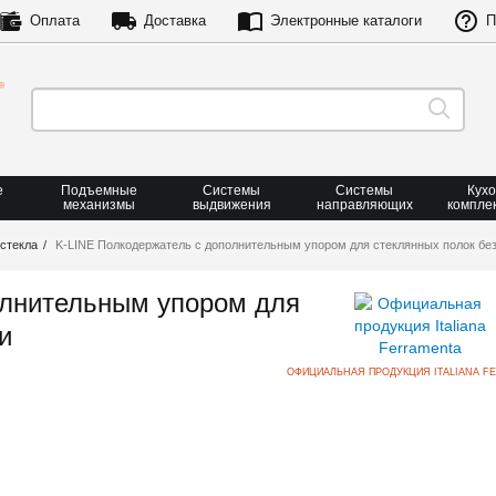
Оплата
Доставка
Электронные каталоги
П
е
Подъемные
Системы
Системы
Кух
механизмы
выдвижения
направляющих
компле
стекла
K-LINE Полкодержатель с дополнительным упором для стеклянных полок бе
олнительным упором для
и
ОФИЦИАЛЬНАЯ ПРОДУКЦИЯ ITALIANA F