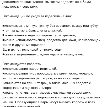
доставлял лишних хлопот, мы хотим поделиться с Вами
некоторыми советами.
Рекомендации по уходу за изделиями Blum:
■использовать мягкую тряпку без ворсинок, замшу или губку;
■тряпка должна быть слегка влажной;
■затем нужно всегда протирать сухой тряпкой;
■можно использовать спец. средства для кожи, нержавеющей
стали и других материалов.
Если их нет, используйте чистую воду;
■свежие загрязнения следует удалять немедленно.
Рекомендуется избегать:
■использования пароочистителей;
■использования чист. порошков, металлических мочалок,
нитрорастворителяи растворов, названия которых
начинаются на три- и тетра-, а также моющих средств с
содержанием ацетона и хлора;
■хранения открытых упаковок с чистящими средствами,
разрыхлителем теста, порошком и солью для посудомоечных
машин. Образующиеся пары могут вызвать коррозию всех
металлических деталей.