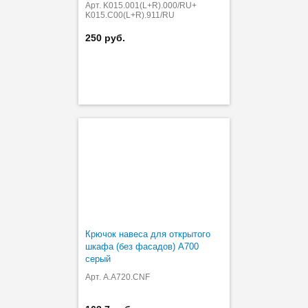
Арт. K015.001(L+R).000/RU+
K015.C00(L+R).911/RU
250 руб.
Крючок навеса для открытого
шкафа (без фасадов) A700
серый
Арт. A.A720.CNF