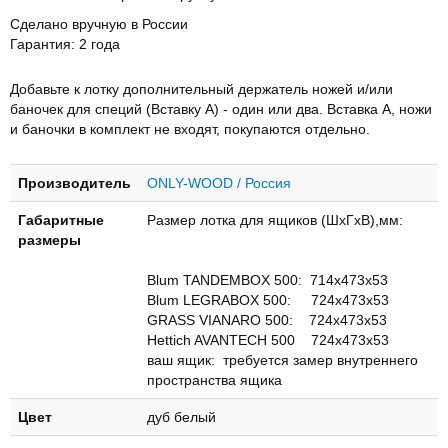
Сделано вручную в России
Гарантия: 2 года
Добавьте к лотку дополнительный держатель ножей и/или
баночек для специй (Вставку А) - один или два. Вставка А, ножи
и баночки в комплект не входят, покупаются отдельно.
Производитель
ONLY-WOOD / Россия
Габаритные
Размер лотка для ящиков (ШхГхВ),мм:
размеры
Blum TANDEMBOX 500: 714х473х53
Blum LEGRABOX 500: 724х473х53
GRASS VIANARO 500: 724х473х53
Hettich AVANTECH 500 724х473х53
ваш ящик: требуется замер внутреннего
пространства ящика
Цвет
дуб белый