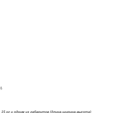
).
15 кг и одним из габаритов (длина-ширина-высота)