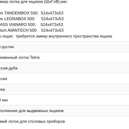
змер лотка для ящиков (ШхГхВ),мм:
um TANDEMBOX 500: 514х473х53
um LEGRABOX 500: 524х473х53
ASS VIANARO 500: 524х473х53
ttich AVANTECH 500 524х473х53
ш ящик: требуется замер внутреннего пространства ящика
 рустик
евянный лоток Tetris
ссив дуба
ссия
ука
0 мм
полнение для выдвижных ящиков
зкий лоток для столовых приборов