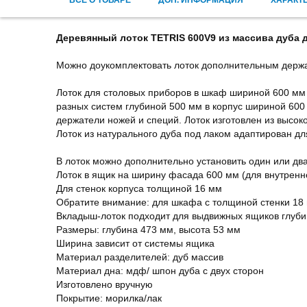
ВСЕ О ТОВАРЕ
ДОП. ИНФОРМАЦИЯ
ХАРАКТ
Деревянный лоток TETRIS 600V9 из массива дуба 
Можно доукомплектовать лоток дополнительным держа
Лоток для столовых приборов в шкаф шириной 600 мм 
разных систем глубиной 500 мм в корпус шириной 600
держатели ножей и специй. Лоток изготовлен из высо
Лоток из натурального дуба под лаком адаптирован д
В лоток можно дополнительно установить один или два
Лоток в ящик на ширину фасада 600 мм (для внутренн
Для стенок корпуса толщиной 16 мм
Обратите внимание: для шкафа с толщиной стенки 18 
Вкладыш-лоток подходит для выдвижных ящиков глуб
Размеры: глубина 473 мм, высота 53 мм
Ширина зависит от системы ящика
Материал разделителей: дуб массив
Материал дна: мдф/ шпон дуба с двух сторон
Изготовлено вручную
Покрытие: морилка/лак