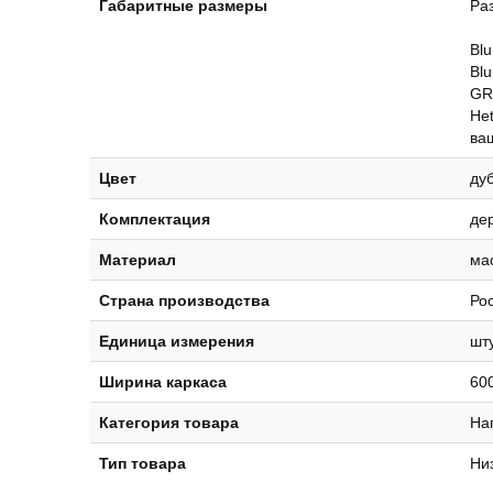
Габаритные размеры
Ра
Bl
Bl
GR
He
ва
Цвет
дуб
Комплектация
дер
Материал
ма
Страна производства
Ро
Единица измерения
шт
Ширина каркаса
60
Категория товара
На
Тип товара
Ни