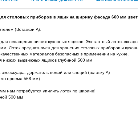
ЕРИСТИКИ
ТЕХНИЧЕСКИЕ ДОКУМЕНТЫ
МОНТАЖ И УСТАНОВК
для столовых приборов в ящик на ширину фасада 600 мм цвет 
телем (Вставкой А).
для оснащения низких кухонных ящиков. Элегантный лоток-вклады
 мм. Лоток предназначен для хранения столовых приборов и кухон
кокачественных материалов безопасных в применении на кухне.
ля низких выдвижных ящиков глубиной 500 мм.
 аксессуара: держатель ножей или специй (вставку А)
его проема 568 мм)
мм нам потребуется упилить лоток по ширине!
иной 500 мм