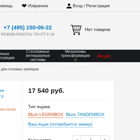
❤
/
омощь
Избранное
Вход
Регистрация
+7 (495) 150-06-22
Нет товаров
РЕЖИМ РАБОТЫ: ПН-ПТ 9-18
Стеллажные
Механизмы
онные
Акция
интерьерные
трансформации
ктующие
системы
с
электроприводом
 для столовых приборов
17 540 руб.
Тип ящика
ONLY-WOOD
Blum LEGRABOX
Blum TANDEMBOX
Ваш ящик (потребуется замер)