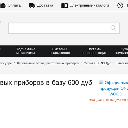
Оплата
Доставка
Электронные каталоги
П
е
Подъемные
Системы
Системы
Кух
механизмы
выдвижения
направляющих
компле
сессуары
Деревянные лотки для столовых приборов
Серия TETRIS Дуб
Емкости
вых приборов в базу 600 дуб
ОФИЦИАЛЬНАЯ ПРОДУКЦИЯ 