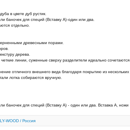
уба в цвете дуб рустик.
ли баночек для специй (Вставку А)-один или два.
аются отдельно.
 черненными древесными порами.
оров.
екстуру дерева.
четкие линии, суженные сверху разделители идеально сочетаются
ение отличного внешнего вида благодаря покрытию из нескольких 
тали лотка собираются вручную.
и баночек для специй (Вставку А) - один или два. Вставка А, ножи 
LY-WOOD / Россия