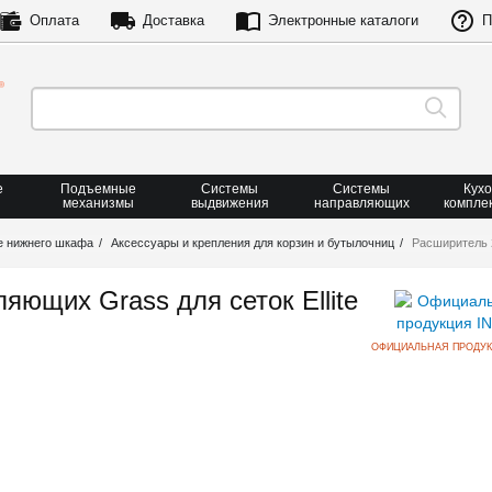
Оплата
Доставка
Электронные каталоги
П
е
Подъемные
Системы
Системы
Кух
механизмы
выдвижения
направляющих
компле
е нижнего шкафа
Аксессуары и крепления для корзин и бутылочниц
Расширитель 2
яющих Grass для сеток Ellite
ОФИЦИАЛЬНАЯ ПРОДУК