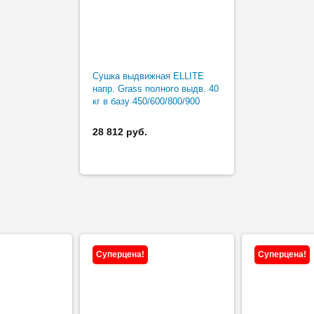
Сушка выдвижная ELLITE
напр. Grass полного выдв. 40
кг в базу 450/600/800/900
серый орион
28 812 руб.
Суперцена!
Суперцена!