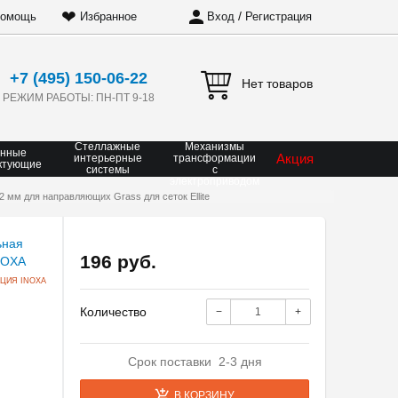
❤
/
омощь
Избранное
Вход
Регистрация
+7 (495) 150-06-22
Нет товаров
РЕЖИМ РАБОТЫ: ПН-ПТ 9-18
Стеллажные
Механизмы
онные
Акция
интерьерные
трансформации
ктующие
системы
с
электроприводом
 мм для направляющих Grass для сеток Ellite
196 руб.
ЦИЯ INOXA
Количество
−
+
Срок поставки 2-3 дня
В КОРЗИНУ