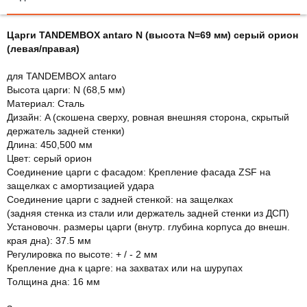
Царги TANDEMBOX antaro N (высота N=69 мм) серый орион
(левая/правая)
для TANDEMBOX antaro
Высота царги: N (68,5 мм)
Maтeриaл: Сталь
Дизайн: A (скошена сверху, ровная внешняя сторона, скрытый
держатель задней стенки)
Длина: 450,500 мм
Цвет: серый орион
Соединение царги с фасадом: Крепление фасада ZSF на
защелках с амортизацией удара
Соединение царги с задней стенкой: на защелках
(задняя стенка из стали или держатель зaдней стeнки из ДСП)
Установочн. размеры царги (внутр. глубина корпуса до внешн.
края дна): 37.5 мм
Регулировка по высоте: + / - 2 мм
Крепление дна к царге: на захватах или на шурупах
Толщина дна: 16 мм