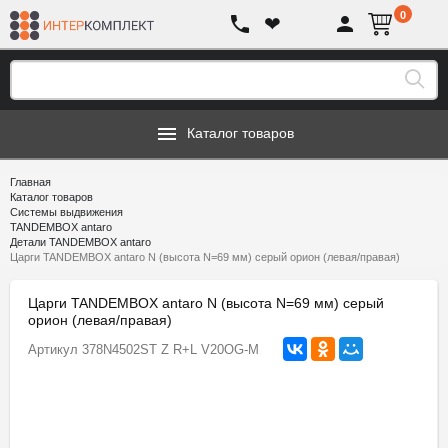
0
❤
Каталог товаров
Главная
Каталог товаров
Системы выдвижения
TANDEMBOX antaro
Детали TANDEMBOX antaro
Царги TANDEMBOX antaro N (высота N=69 мм) серый орион (левая/правая)
Царги TANDEMBOX antaro N (высота N=69 мм) серый
орион (левая/правая)
Артикул
378N4502ST Z R+L V20OG-M